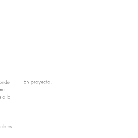
En proyecto.
donde
bre
 a la
y
ulares